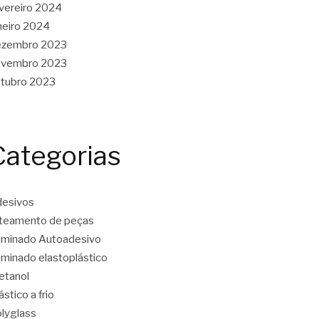
vereiro 2024
neiro 2024
ezembro 2023
ovembro 2023
tubro 2023
Categorias
esivos
teamento de peças
minado Autoadesivo
minado elastoplástico
etanol
ástico a frio
lyglass