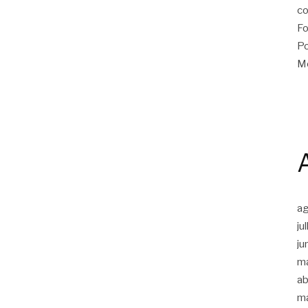
co
Fo
Po
Me
a
ju
ju
m
ab
m