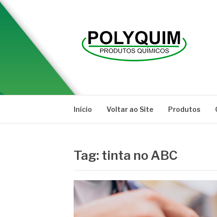
Pular
para
o
conteúdo
POLYQUIM
Blog
Início
Voltar ao Site
Produtos
Tag:
tinta no ABC