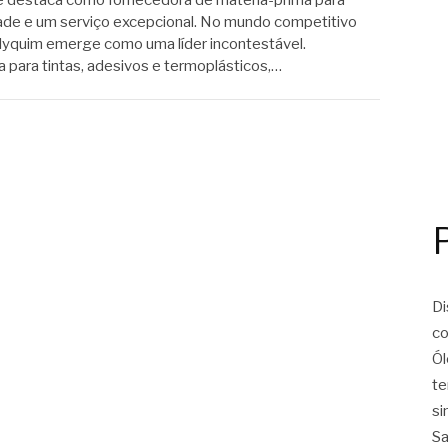
idade e um serviço excepcional. No mundo competitivo
Polyquim emerge como uma líder incontestável.
 para tintas, adesivos e termoplásticos,…
Di
co
Ól
te
si
Sa