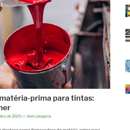
matéria-prima para tintas:
her
mbro de 2023
em
Sem categoria
 destaca como fornecedora de matéria-prima para