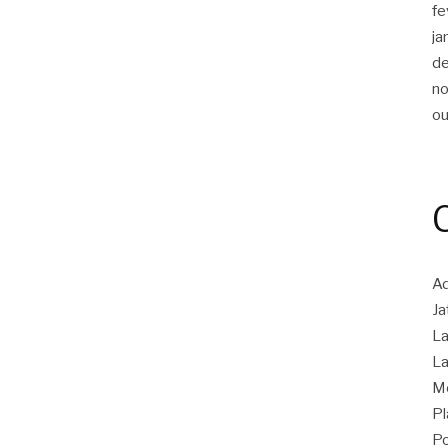
fe
ja
d
n
ou
Ad
Ja
La
La
M
Pl
Po