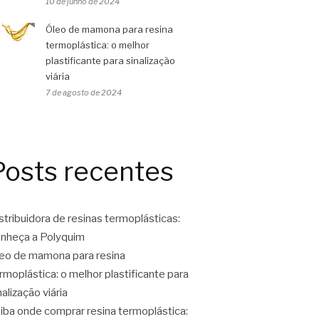
10 de junho de 2024
Óleo de mamona para resina
termoplástica: o melhor
plastificante para sinalização
viária
7 de agosto de 2024
Posts recentes
stribuidora de resinas termoplásticas:
nheça a Polyquim
eo de mamona para resina
rmoplástica: o melhor plastificante para
nalização viária
iba onde comprar resina termoplástica: