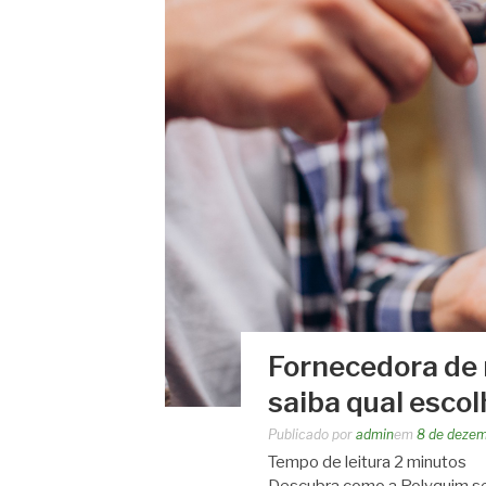
Fornecedora de 
saiba qual escol
Publicado por
admin
em
8 de deze
Tempo de leitura
2
minutos
Descubra como a Polyquim se