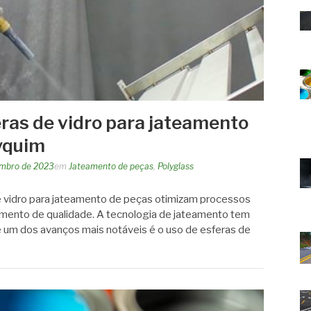
ras de vidro para jateamento
yquim
embro de 2023
em
Jateamento de peças
,
Polyglass
 vidro para jateamento de peças otimizam processos
amento de qualidade. A tecnologia de jateamento tem
 e um dos avanços mais notáveis é o uso de esferas de