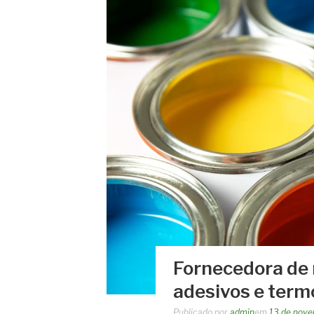
Fornecedora de 
adesivos e term
Publicado por
admin
em
13 de nov