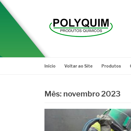
Pular
para
o
conteúdo
POLYQUIM
Blog
Início
Voltar ao Site
Produtos
Mês:
novembro 2023