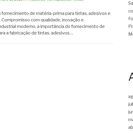
Sa
co
 fornecimento de matéria-prima para tintas, adesivos e
Fo
. Compromisso com qualidade, inovação e
Po
ndustrial moderno, a importância do fornecimento de
ra a fabricação de tintas, adesivos…
Me
a
ju
ju
m
ab