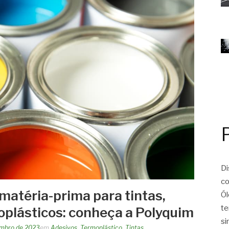
Di
co
matéria-prima para tintas,
Ól
te
oplásticos: conheça a Polyquim
si
embro de 2023
em
Adesivos
,
Termoplástico
,
Tintas