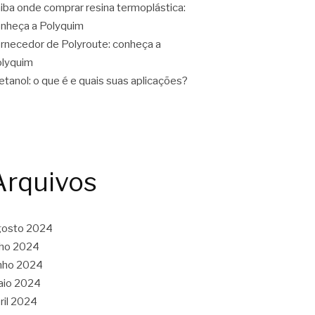
iba onde comprar resina termoplástica:
nheça a Polyquim
rnecedor de Polyroute: conheça a
lyquim
tanol: o que é e quais suas aplicações?
Arquivos
gosto 2024
lho 2024
nho 2024
aio 2024
ril 2024