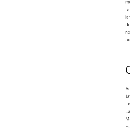
m
fe
ja
d
n
ou
Ad
Ja
La
La
M
Pl