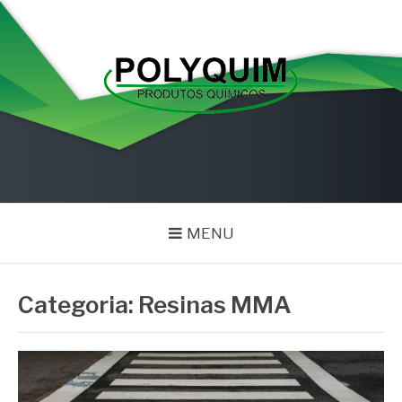
Pular
para
o
conteúdo
POLYQUIM
Blog
MENU
Categoria:
Resinas MMA