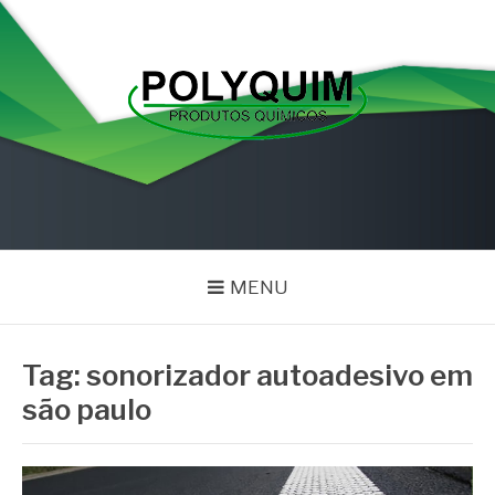
Pular
para
o
conteúdo
POLYQUIM
Blog
MENU
Tag:
sonorizador autoadesivo em
são paulo