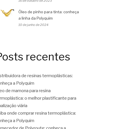
16 de outubro de 2023
Óleo de pinho para tinta: conheça
a linha da Polyquim
10 de junho de 2024
Posts recentes
stribuidora de resinas termoplásticas:
nheça a Polyquim
eo de mamona para resina
rmoplástica: o melhor plastificante para
nalização viária
iba onde comprar resina termoplástica:
nheça a Polyquim
rnecedor de Polyroute: conheça a