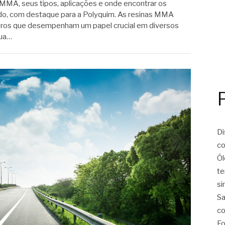
MMA, seus tipos, aplicações e onde encontrar os
o, com destaque para a Polyquim. As resinas MMA
meros que desempenham um papel crucial em diversos
sua…
Di
co
Ól
te
si
Sa
co
Fo