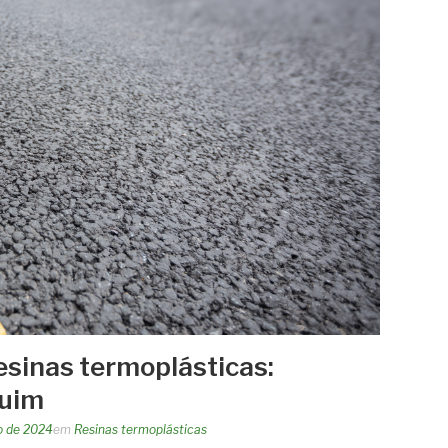
esinas termoplásticas:
quim
ro de 2024
em
Resinas termoplásticas