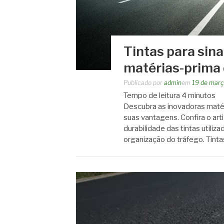
Tintas para sina
matérias-prima
Publicado por
admin
em
19 de març
Tempo de leitura
4
minutos
Descubra as inovadoras matéri
suas vantagens. Confira o arti
durabilidade das tintas utiliz
organização do tráfego. Tint