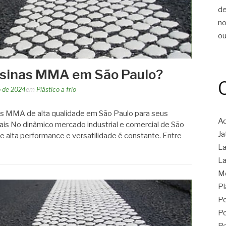
d
n
ou
resinas MMA em São Paulo?
 de 2024
em
Plástico a frio
as MMA de alta qualidade em São Paulo para seus
Ad
iais No dinâmico mercado industrial e comercial de São
Ja
de alta performance e versatilidade é constante. Entre
La
La
M
Pl
Po
Po