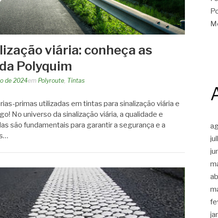
Po
Me
lização viária: conheça as
 da Polyquim
o de 2024
em
Polyroute
,
Tintas
as-primas utilizadas em tintas para sinalização viária e
go! No universo da sinalização viária, a qualidade e
adas são fundamentais para garantir a segurança e a
a
as…
ju
ju
m
ab
m
fe
ja