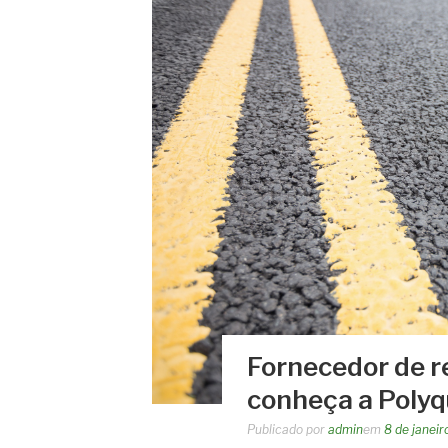
Fornecedor de r
conheça a Poly
Publicado por
admin
em
8 de janei