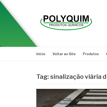
Pular
para
o
conteúdo
POLYQUIM
Blog
Início
Voltar ao Site
Produtos
Tag:
sinalização viária d