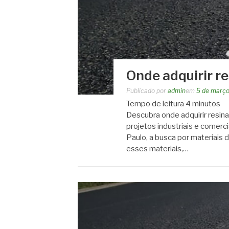
Onde adquirir 
Publicado por
admin
em
5 de março
Tempo de leitura
4
minutos
Descubra onde adquirir resin
projetos industriais e comerc
Paulo, a busca por materiais 
esses materiais,…