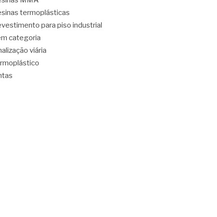
esinas MMA
sinas termoplásticas
vestimento para piso industrial
m categoria
nalização viária
rmoplástico
ntas