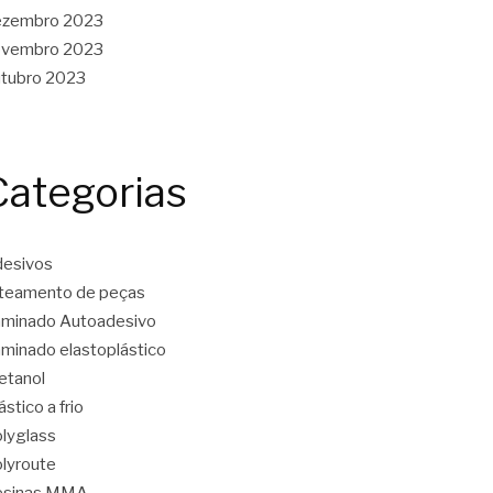
ezembro 2023
ovembro 2023
tubro 2023
Categorias
esivos
teamento de peças
minado Autoadesivo
minado elastoplástico
etanol
ástico a frio
lyglass
lyroute