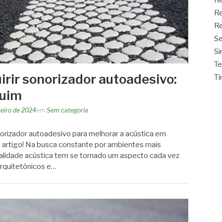
R
Re
Re
Se
Si
Te
irir sonorizador autoadesivo:
Ti
quim
reiro de 2024
em
Sem categoria
rizador autoadesivo para melhorar a acústica em
o artigo! Na busca constante por ambientes mais
ualidade acústica tem se tornado um aspecto cada vez
arquitetônicos e…