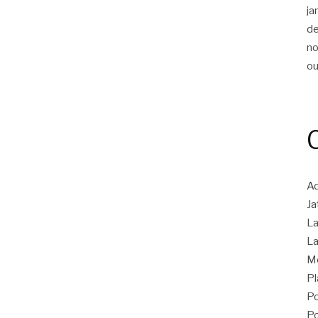
ja
d
n
ou
Ad
Ja
La
La
M
Pl
Po
Po