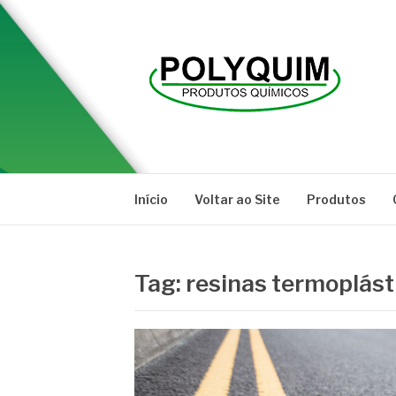
Pular
para
o
conteúdo
POLYQUIM
Blog
Início
Voltar ao Site
Produtos
Tag:
resinas termoplást