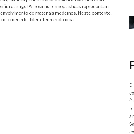
onfira o artigo! As resinas termoplásticas representam
senvolvimento de materiais modernos. Neste contexto,
um fornecedor líder, oferecendo uma…
Di
co
Ól
te
si
Sa
co