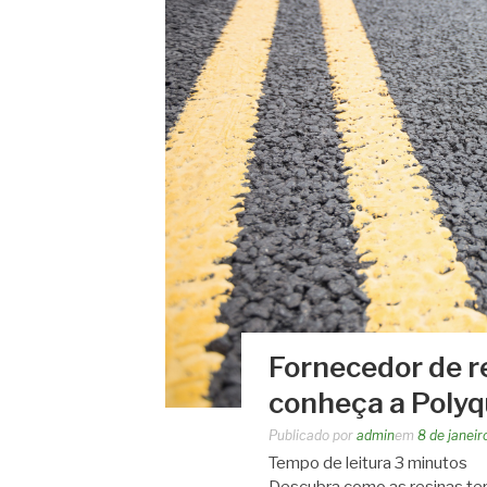
Fornecedor de r
conheça a Poly
Publicado por
admin
em
8 de janei
Tempo de leitura
3
minutos
Descubra como as resinas ter