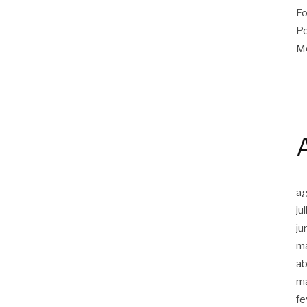
Fo
Po
Me
a
ju
ju
m
ab
m
fe