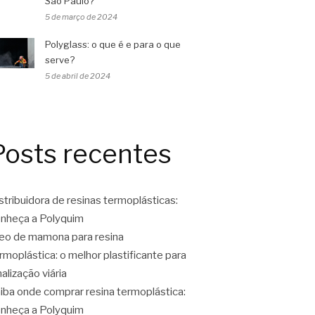
São Paulo?
5 de março de 2024
Polyglass: o que é e para o que
serve?
5 de abril de 2024
Posts recentes
stribuidora de resinas termoplásticas:
nheça a Polyquim
eo de mamona para resina
rmoplástica: o melhor plastificante para
nalização viária
iba onde comprar resina termoplástica:
nheça a Polyquim