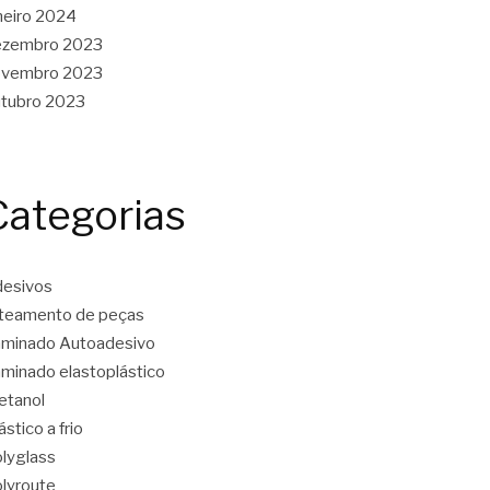
neiro 2024
ezembro 2023
ovembro 2023
tubro 2023
Categorias
esivos
teamento de peças
minado Autoadesivo
minado elastoplástico
etanol
ástico a frio
lyglass
lyroute