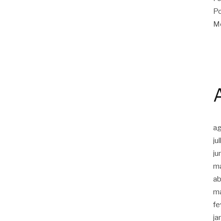
Po
Me
a
ju
ju
m
ab
m
fe
ja