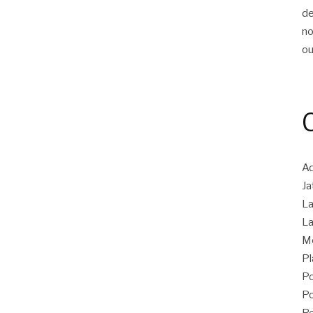
d
n
ou
Ad
Ja
La
La
M
Pl
Po
Po