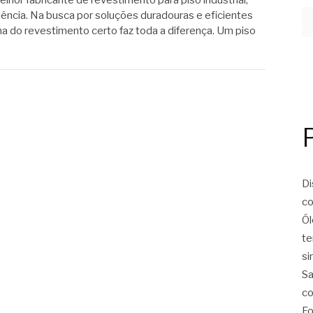
iência. Na busca por soluções duradouras e eficientes
lha do revestimento certo faz toda a diferença. Um piso
Di
co
Ól
te
si
Sa
co
Fo