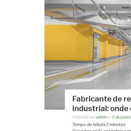
Fabricante de r
industrial: onde
Publicado por
admin
em
5 de janei
Tempo de leitura
2
minutos
Descubra onde encontrar o mel