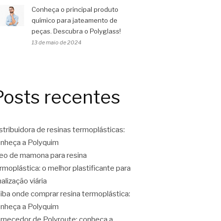
Conheça o principal produto
químico para jateamento de
peças. Descubra o Polyglass!
13 de maio de 2024
Posts recentes
stribuidora de resinas termoplásticas:
nheça a Polyquim
eo de mamona para resina
rmoplástica: o melhor plastificante para
nalização viária
iba onde comprar resina termoplástica:
nheça a Polyquim
rnecedor de Polyroute: conheça a