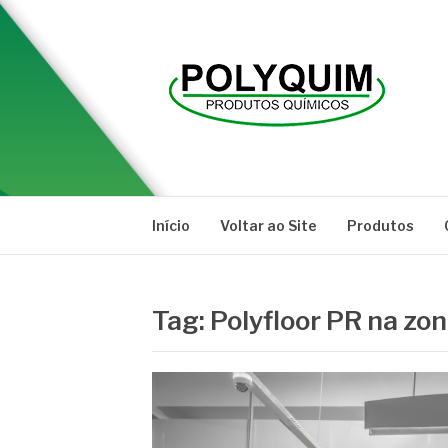
Pular
para
o
conteúdo
POLYQUIM
Blog
Início
Voltar ao Site
Produtos
Tag:
Polyfloor PR na zon