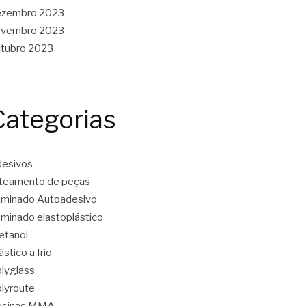
ezembro 2023
ovembro 2023
tubro 2023
Categorias
esivos
teamento de peças
minado Autoadesivo
minado elastoplástico
etanol
ástico a frio
lyglass
lyroute