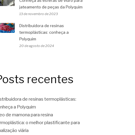
Conheça as esferas de vidro para
jateamento de peças da Polyquim
13 de novembro de 2023
Distribuidora de resinas
termoplásticas: conheça a
Polyquim
20 de agosto de 2024
Posts recentes
stribuidora de resinas termoplásticas:
nheça a Polyquim
eo de mamona para resina
rmoplástica: o melhor plastificante para
nalização viária