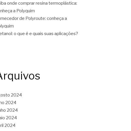
iba onde comprar resina termoplástica:
nheça a Polyquim
rnecedor de Polyroute: conheça a
lyquim
tanol: o que é e quais suas aplicações?
Arquivos
gosto 2024
lho 2024
nho 2024
aio 2024
ril 2024