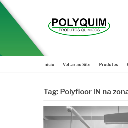
Pular
para
o
conteúdo
POLYQUIM
Blog
Início
Voltar ao Site
Produtos
Tag:
Polyfloor IN na zona