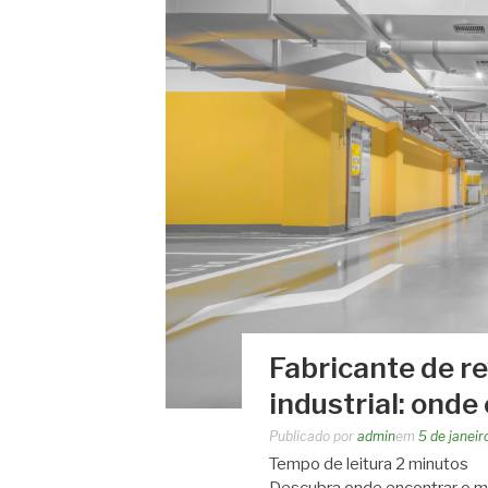
Fabricante de r
industrial: onde
Publicado por
admin
em
5 de janei
Tempo de leitura
2
minutos
Descubra onde encontrar o mel