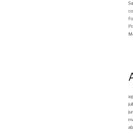
Sa
co
Fo
Po
Me
a
ju
ju
m
ab