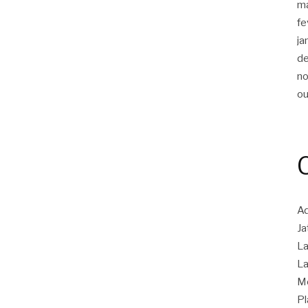
m
fe
ja
d
n
ou
Ad
Ja
La
La
M
Pl