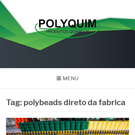
Pular
para
o
conteúdo
POLYQUIM
Blog
MENU
Tag:
polybeads direto da fabrica