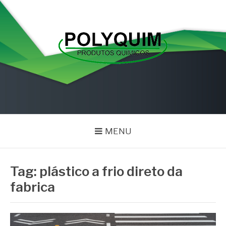
Pular
para
o
conteúdo
POLYQUIM
Blog
MENU
Tag:
plástico a frio direto da
fabrica