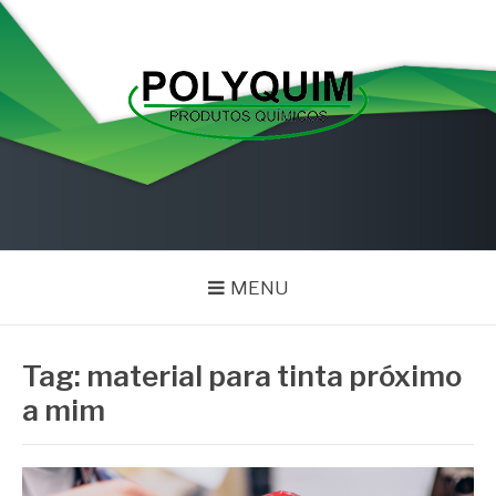
Pular
para
o
conteúdo
POLYQUIM
Blog
MENU
Tag:
material para tinta próximo
a mim