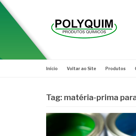
Pular
para
o
conteúdo
POLYQUIM
Blog
Início
Voltar ao Site
Produtos
Tag:
matéria-prima para