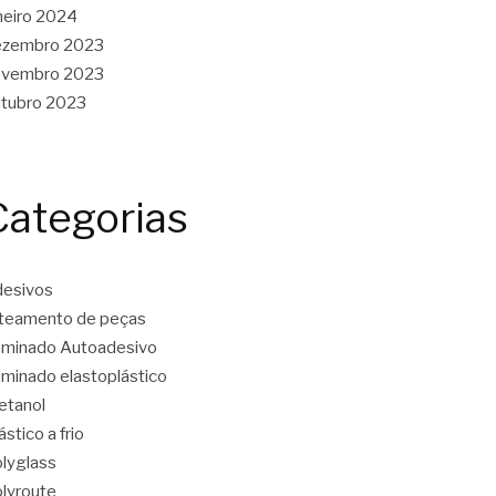
neiro 2024
ezembro 2023
ovembro 2023
tubro 2023
Categorias
esivos
teamento de peças
minado Autoadesivo
minado elastoplástico
etanol
ástico a frio
lyglass
lyroute