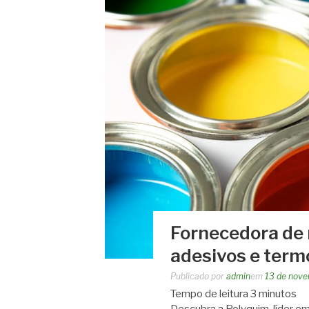
Fornecedora de 
adesivos e term
Publicado por
admin
em
13 de nov
Tempo de leitura
3
minutos
Descubra a Polyquim, líder em