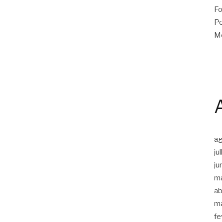
Fo
Po
Me
a
ju
ju
m
ab
m
fe