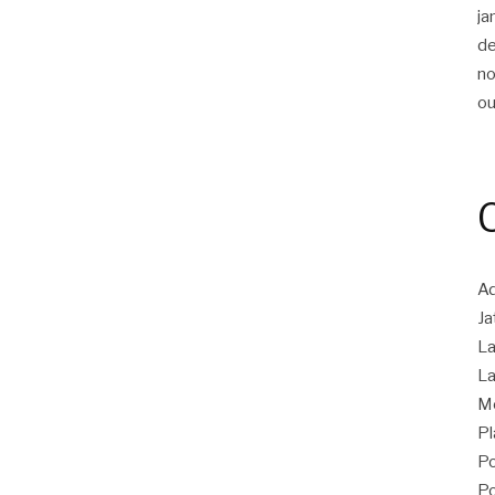
ja
d
n
ou
Ad
Ja
La
La
M
Pl
Po
Po