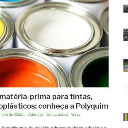
matéria-prima para tintas,
oplásticos: conheça a Polyquim
embro de 2023
em
Adesivos
,
Termoplástico
,
Tintas
 fornecimento de matéria-prima para tintas, adesivos e