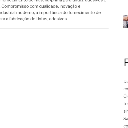
. Compromisso com qualidade, inovação e
ndustrial moderno, a importância do fornecimento de
ra a fabricação de tintas, adesivos…
Di
co
Ól
te
si
Sa
co