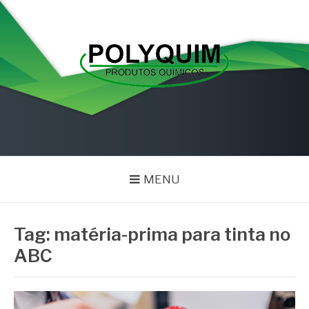
Pular
para
o
conteúdo
POLYQUIM
Blog
MENU
Tag:
matéria-prima para tinta no
ABC