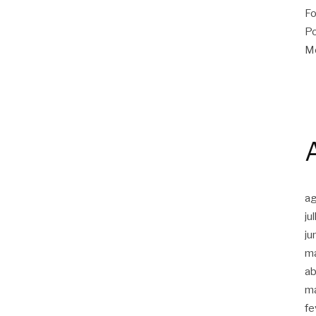
Fo
Po
Me
a
ju
ju
m
ab
m
fe