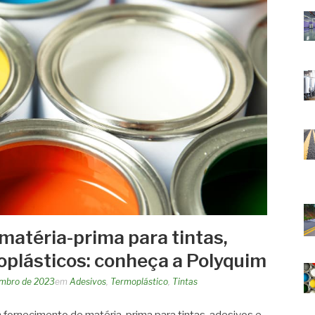
matéria-prima para tintas,
oplásticos: conheça a Polyquim
embro de 2023
em
Adesivos
,
Termoplástico
,
Tintas
 fornecimento de matéria-prima para tintas, adesivos e