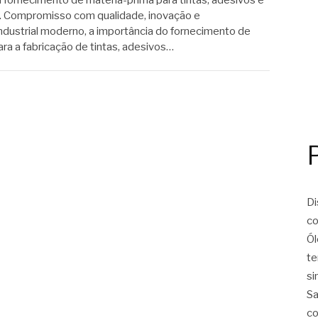
. Compromisso com qualidade, inovação e
ndustrial moderno, a importância do fornecimento de
ra a fabricação de tintas, adesivos…
Di
co
Ól
te
si
Sa
co