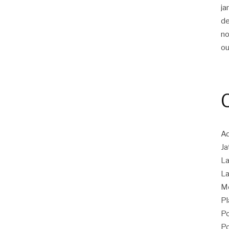
ja
d
n
ou
Ad
Ja
La
La
M
Pl
Po
Po