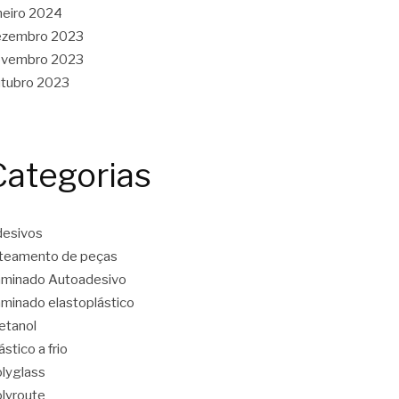
neiro 2024
ezembro 2023
ovembro 2023
tubro 2023
Categorias
esivos
teamento de peças
minado Autoadesivo
minado elastoplástico
etanol
ástico a frio
lyglass
lyroute