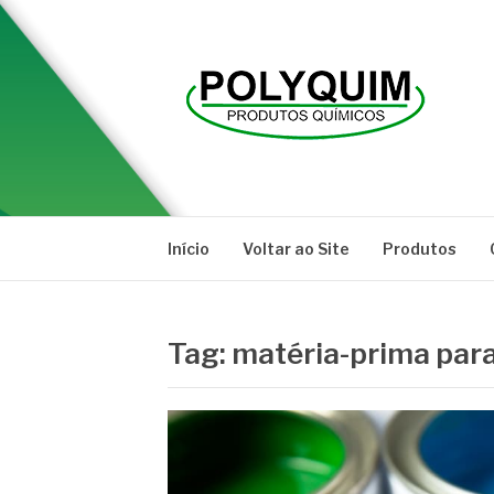
Pular
para
o
conteúdo
POLYQUIM
Blog
Início
Voltar ao Site
Produtos
Tag:
matéria-prima par