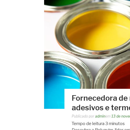
Fornecedora de 
adesivos e term
Publicado por
admin
em
13 de nov
Tempo de leitura
3
minutos
Descubra a Polyquim, líder em