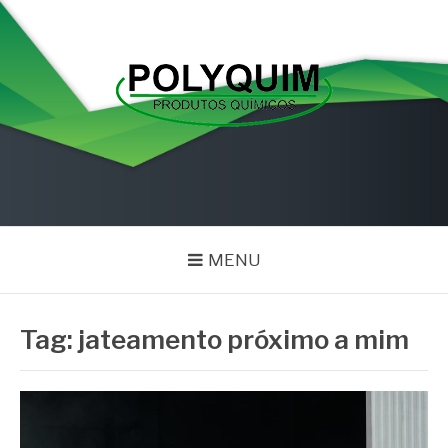
Pular
para
o
conteúdo
POLYQUIM
Blog
MENU
Tag:
jateamento próximo a mim