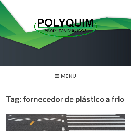
Pular
para
o
conteúdo
POLYQUIM
Blog
MENU
Tag:
fornecedor de plástico a frio