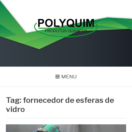
Pular
para
o
conteúdo
POLYQUIM
Blog
MENU
Tag:
fornecedor de esferas de
vidro