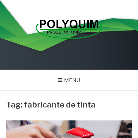
Pular
para
o
conteúdo
POLYQUIM
Blog
MENU
Tag:
fabricante de tinta