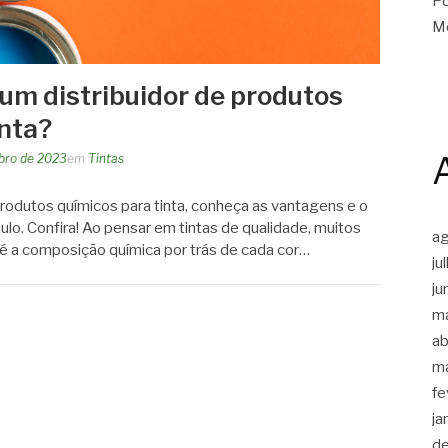
Po
Me
um distribuidor de produtos
inta?
bro de 2023
em
Tintas
rodutos químicos para tinta, conheça as vantagens e o
lo. Confira! Ao pensar em tintas de qualidade, muitos
a
é a composição química por trás de cada cor…
ju
ju
m
ab
m
fe
ja
d