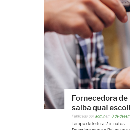
Fornecedora de 
saiba qual escol
Publicado por
admin
em
8 de deze
Tempo de leitura
2
minutos
Descubra como a Polyquim se