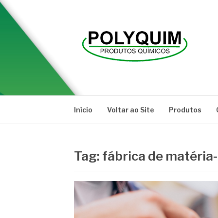
Pular
para
o
conteúdo
POLYQUIM
Blog
Início
Voltar ao Site
Produtos
Tag:
fábrica de matéria-