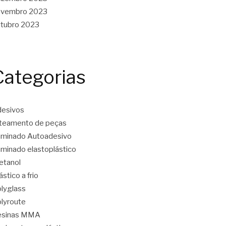
ovembro 2023
tubro 2023
Categorias
esivos
teamento de peças
minado Autoadesivo
minado elastoplástico
etanol
ástico a frio
lyglass
lyroute
esinas MMA