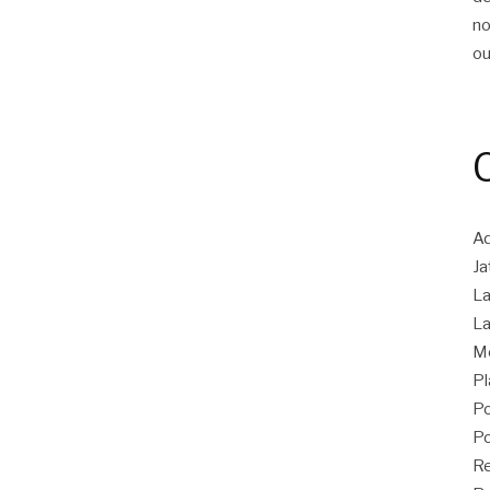
n
ou
Ad
Ja
La
La
M
Pl
Po
Po
R