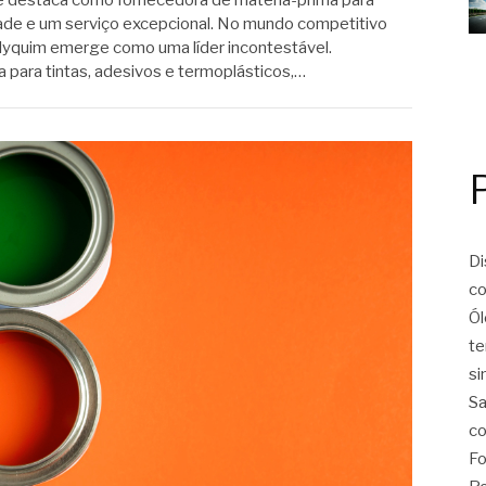
idade e um serviço excepcional. No mundo competitivo
Polyquim emerge como uma líder incontestável.
 para tintas, adesivos e termoplásticos,…
Di
co
Ól
te
si
Sa
co
Fo