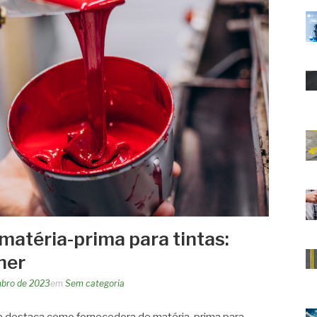
matéria-prima para tintas:
her
mbro de 2023
em
Sem categoria
 destaca como fornecedora de matéria-prima para