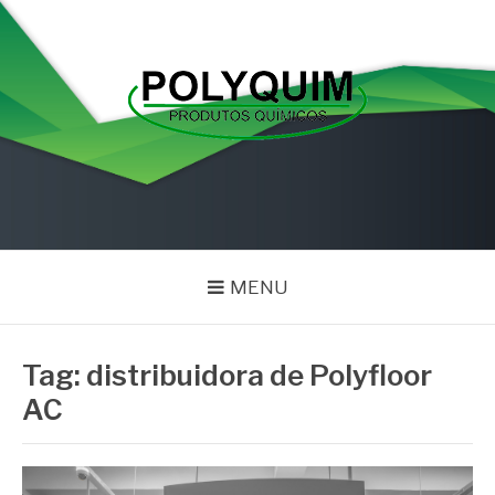
Pular
para
o
conteúdo
POLYQUIM
Blog
MENU
Tag:
distribuidora de Polyfloor
AC